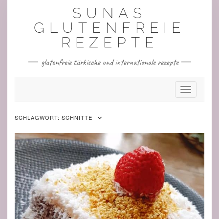
Skip
SUNAS
to
content
GLUTENFREIE
REZEPTE
glutenfreie türkische und internationale rezepte
Toggle Nav
SCHLAGWORT:
SCHNITTE