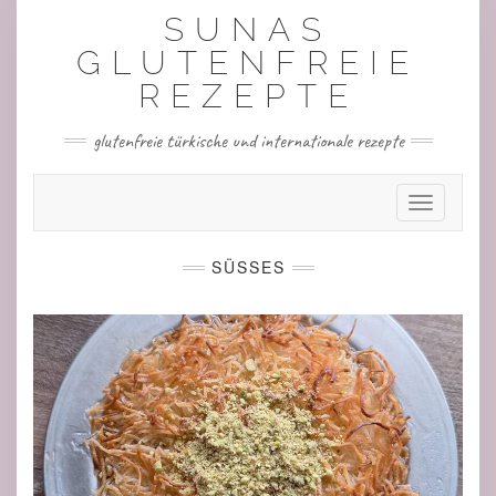
Skip
SUNAS
to
content
GLUTENFREIE
REZEPTE
glutenfreie türkische und internationale rezepte
Toggle Nav
SÜSSES