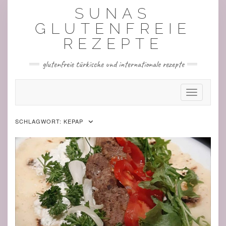
Skip
SUNAS
to
content
GLUTENFREIE
REZEPTE
glutenfreie türkische und internationale rezepte
Toggle Nav
SCHLAGWORT:
KEPAP