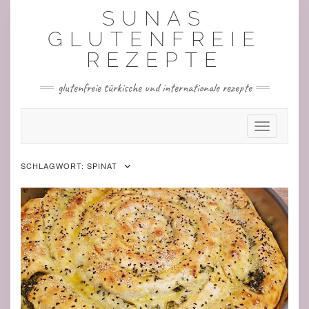
Skip
SUNAS
to
content
GLUTENFREIE
REZEPTE
glutenfreie türkische und internationale rezepte
Toggle Nav
SCHLAGWORT:
SPINAT