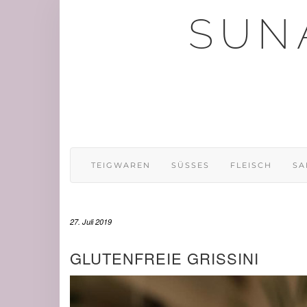
Skip
SUN
to
content
TEIGWAREN
SÜSSES
FLEISCH
SA
27. Juli 2019
GLUTENFREIE GRISSINI