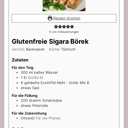
Rezept drucken
5
von
4
Bewertungen
Glutenfreie Sigara Börek
Gericht:
Backwaren
Küche:
Türkisch
Zutaten
Für den Teig
300
ml
kaltes Wasser
1
Ei
Größe M
6
gehäufte Esslöffel
Mehl - Schär Mix B
etwas
Salz
Für die Füllung
200
Gramm
Schafskäse
etwas
Petersilie
Für die Zubereitung
Olivenöl
Für die Pfanne