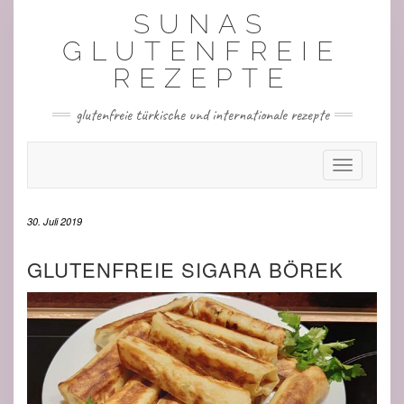
Skip
SUNAS
to
content
GLUTENFREIE
REZEPTE
glutenfreie türkische und internationale rezepte
Toggle Nav
30. Juli 2019
GLUTENFREIE SIGARA BÖREK