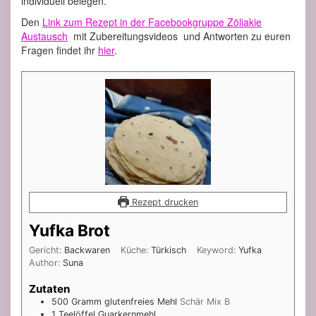
individuell belegen.
Den
Link zum Rezept in der Facebookgruppe Zöliakie
Austausch
mit Zubereitungsvideos und Antworten zu euren
Fragen findet ihr
hier
.
Rezept drucken
Yufka Brot
Gericht:
Backwaren
Küche:
Türkisch
Keyword:
Yufka
Author:
Suna
Zutaten
500
Gramm
glutenfreies Mehl
Schär Mix B
1
Teelöffel
Guarkernmehl