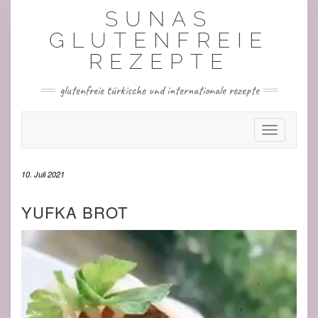
Skip
SUNAS
to
content
GLUTENFREIE
REZEPTE
glutenfreie türkische und internationale rezepte
Toggle Nav
10. Juli 2021
YUFKA BROT